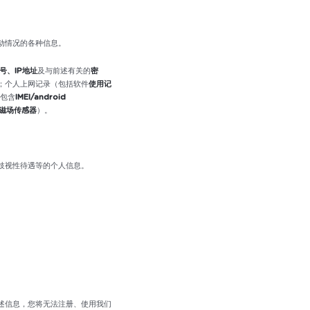
动情况的各种信息。
号、IP地址
及与前述有关的
密
；个人上网记录（包括软件
使用记
包含
IMEI/android
磁场传感器
）。
歧视性待遇等的个人信息。
述信息，您将无法注册、使用我们