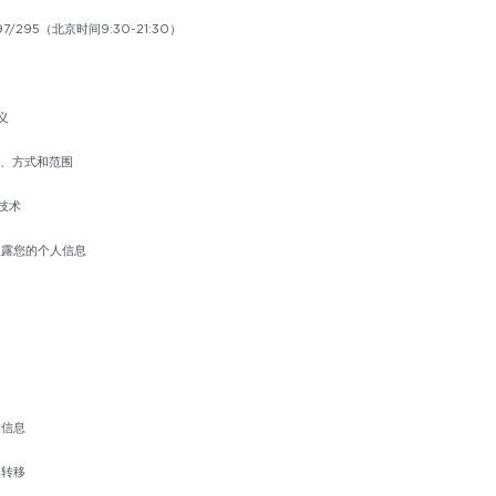
97/295（北京时间9:30-21:30）
义
的、方式和范围
类技术
披露您的个人信息
童信息
围转移