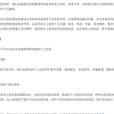
销活动时，我们会根据活动需要请求您提供联系人姓名、联系方式，目的是让我们与您取得联
我们产品服务。
保存与您的通信或通话记录和内容或您留下的手机号码，以便帮助您解决问题，并记录相关问
册时使用的移动电话号码，以及您自行上传的个人头像、姓名、性别、年龄、英文昵称、微信
在与我们的客服人员沟通时，提供给出上述信息外的其他信息。如不提供上述信息，将不影响
息
以下列方式合法合规使用所收集的个人信息：
功能；
定性与安全性，我们会将您的个人信息用于账号注册、身份验证、安全防范、诈骗监测、预防
相关部门进行报告；
们将对上述信息采取匿名化、去标识化等技术处理，形成非个人身份识别信息（即经过处理后
同意，在上述情况下我们可以对此类信息（当中不包含您的任何身份识别信息）进行综合统计