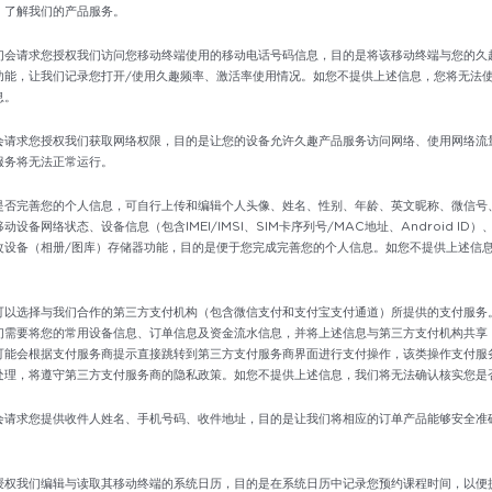
、了解我们的产品服务。
们会请求您授权我们访问您移动终端使用的移动电话号码信息，目的是将该移动终端与您的久
功能，让我们记录您打开/使用久趣频率、激活率使用情况。如您不提供上述信息，您将无法
息。
会请求您授权我们获取网络权限，目的是让您的设备允许久趣产品服务访问网络、使用网络流
服务将无法正常运行。
是否完善您的个人信息，可自行上传和编辑个人头像、姓名、性别、年龄、英文昵称、微信号
设备网络状态、设备信息（包含IMEI/IMSI、SIM卡序列号/MAC地址、Android I
改设备（相册/图库）存储器功能，目的是便于您完成完善您的个人信息。如您不提供上述信
可以选择与我们合作的第三方支付机构（包含微信支付和支付宝支付通道）所提供的支付服务
们需要将您的常用设备信息、订单信息及资金流水信息，并将上述信息与第三方支付机构共享
可能会根据支付服务商提示直接跳转到第三方支付服务商界面进行支付操作，该类操作支付服
处理，将遵守第三方支付服务商的隐私政策。如您不提供上述信息，我们将无法确认核实您是
会请求您提供收件人姓名、手机号码、收件地址，目的是让我们将相应的订单产品能够安全准
授权我们编辑与读取其移动终端的系统日历，目的是在系统日历中记录您预约课程时间，以便