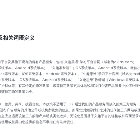
及相关词语定义
学习平台及其旗下现有的所有产品服务，包括“久趣英语”学习平台官网（域名为qkids.com）、“
版本、Android系统版本）、“久趣家长端”（iOS系统版本、Android系统版本、微信小程序版
ac系统版本、iOS系统版本、Android系统版本）、“久趣思维”学习平台官网（域名为math.q
ac系统版本、iOS系统版本、Android系统版本）、“久趣思维”教师端（Windows系统版
客户群体等）有其特定的隐私政策，该等特定政策更具体地说明我们在该产品服务中如何处理
以该特定隐私政策为准。
存、使用、共享、披露信息。本政策不适用于（1）通过我们的产品服务而接入的第三方服务
中进行广告服务的其他公司或机构所收集的信息。如果您浏览除我们之外的任何第三方网站或
信息应当适用该第三方的隐私声明或类似政策。无论您是否基于久趣平台的链接或引导而登录
当使用或披露由您提供的信息不承担任何法律责任。