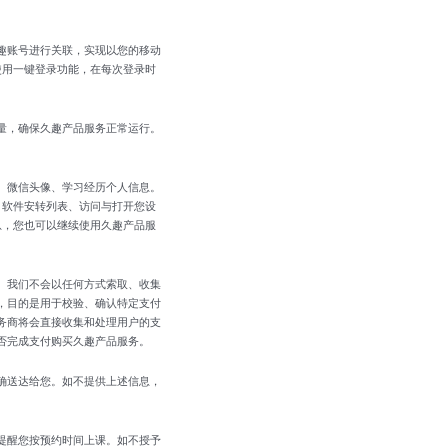
趣账号进行关联，实现以您的移动
使用一键登录功能，在每次登录时
量，确保久趣产品服务正常运行。
、微信头像、学习经历个人信息。
D）、软件安转列表、访问与打开您设
息，您也可以继续使用久趣产品服
。我们不会以任何方式索取、收集
，目的是用于校验、确认特定支付
务商将会直接收集和处理用户的支
否完成支付购买久趣产品服务。
确送达给您。如不提供上述信息，
提醒您按预约时间上课。如不授予