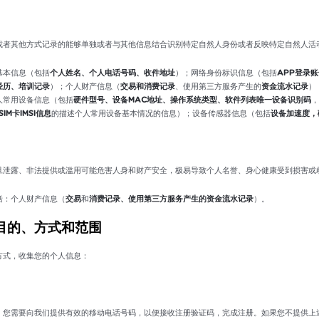
或者其他方式记录的能够单独或者与其他信息结合识别特定自然人身份或者反映特定自然人活
基本信息（包括
个人姓名、个人电话号码、收件地址
）；网络身份标识信息（包括
APP登录账
经历、培训记录
）；个人财产信息（
交易和消费记录
、使用第三方服务产生的
资金流水记录
）
人常用设备信息（包括
硬件型号、设备MAC地址、操作系统类型、软件列表唯一设备识别码
，
SIM卡IMSI信息
的描述个人常用设备基本情况的信息）；设备传感器信息（包括
设备加速度，
旦泄露、非法提供或滥用可能危害人身和财产安全，极易导致个人名誉、身心健康受到损害或
括：个人财产信息（
交易
和
消费记录、使用第三方服务产生的资金流水记录
）。
目的、方式和范围
方式，收集您的个人信息：
，您需要向我们提供有效的移动电话号码，以便接收注册验证码，完成注册。如果您不提供上