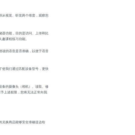
师从视觉、听觉两个维度，观察您
储器功能，目的是访问、上传和比
久趣课程练习功能。
朗读的语音是否准确，以便于语音
了使我们通过匹配设备型号，更快
设备的摄像头（相机）、读取、修
授予上述权限，您将无法正常向我
的兑换商品能够安全准确送达给